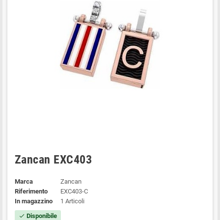
Zancan EXC403
Marca
Zancan
Riferimento
EXC403-C
In magazzino
1 Articoli
Disponibile
check