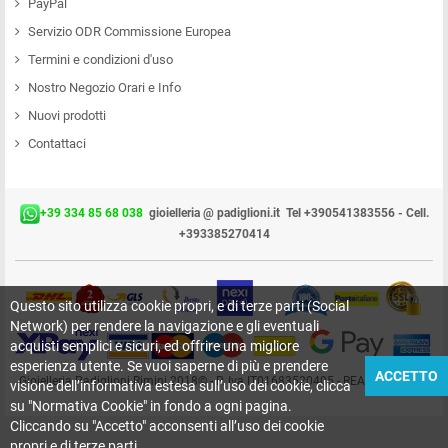
PayPal
Servizio ODR Commissione Europea
Termini e condizioni d'uso
Nostro Negozio Orari e Info
Nuovi prodotti
Contattaci
+39 334 85 68 038
gioielleria @ padiglioni.it
Tel +390541383556 - Cell.
+393385270414
Questo sito utilizza cookie propri, e di terze parti (Social
Network) per rendere la navigazione e gli eventuali
acquisti semplici e sicuri, ed offrire una migliore
esperienza utente. Se vuoi saperne di più e prendere
ACCETTO
Gioielleria Padiglioni Rimini 2018© - P. Iva IT01683520405 - REA RN-209415
visione dell’informativa estesa sull’uso dei cookie, clicca
su "Normativa Cookie" in fondo a ogni pagina.
Cliccando su "Accetto" acconsenti all’uso dei cookie
propri e di terze parti.