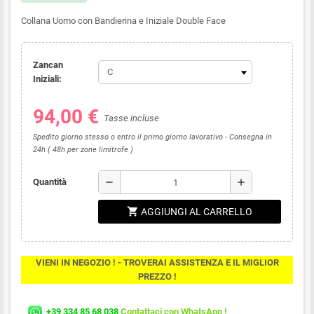
Collana Uomo con Bandierina e Iniziale Double Face
Zancan
Iniziali:
94,00 €
Tasse incluse
Spedito giorno stesso o entro il primo giorno lavorativo - Consegna in
24h ( 48h per zone limitrofe )
remove
add
Quantità
shopping_cart
AGGIUNGI AL CARRELLO
VIENI IN NEGOZIO ! - TROVERAI ASSISTENZA E IL MIGLIOR
PREZZO !
+39 334 85 68 038
Contattaci con WhatsApp !