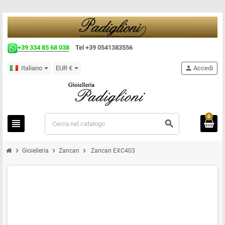
+39 334 85 68 038
Tel +39 0541383556
Italiano
EUR €
person
Accedi
0
view_headline
search
chevron_right
chevron_right
chevron_right
Gioielleria
Zancan
Zancan EXC403