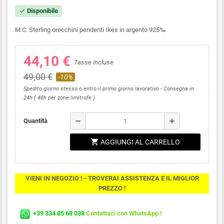
Disponibile
check
M.C. Sterling orecchini pendenti Ikes in argento 925‰
44,10 €
Tasse incluse
49,00 €
-10%
Spedito giorno stesso o entro il primo giorno lavorativo - Consegna in
24h ( 48h per zone limitrofe )
remove
add
Quantità
shopping_cart
AGGIUNGI AL CARRELLO
VIENI IN NEGOZIO ! - TROVERAI ASSISTENZA E IL MIGLIOR
PREZZO !
+39 334 85 68 038
Contattaci con WhatsApp !