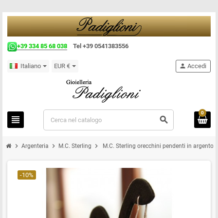
+39 334 85 68 038
Tel +39 0541383556
Italiano
EUR €
person
Accedi
0
view_headline
search
chevron_right
chevron_right
chevron_right
Argenteria
M.C. Sterling
M.C. Sterling orecchini pendenti in argento 
-10%