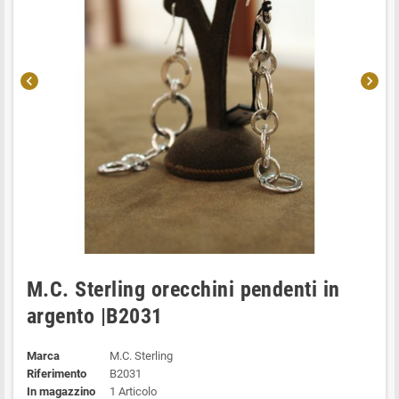
chevron_left
chevron_right
M.C. Sterling orecchini pendenti in
argento |B2031
Marca
M.C. Sterling
Riferimento
B2031
In magazzino
1 Articolo