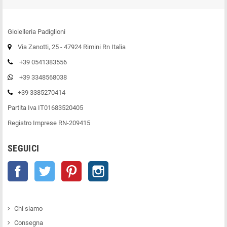
Gioielleria Padiglioni
Via Zanotti, 25 - 47924 Rimini Rn Italia
+39 0541383556
+39 3348568038
+39 3385270414
Partita Iva IT01683520405
Registro Imprese RN-209415
SEGUICI
Facebook
Twitter
Pinterest
Instagram
Chi siamo
Consegna