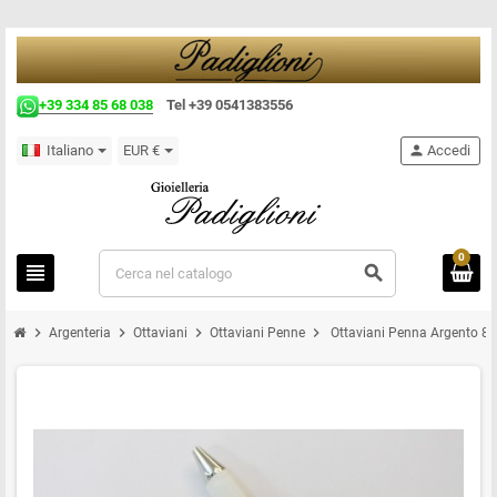
+39 334 85 68 038
Tel +39 0541383556
Italiano
EUR €
person
Accedi
0
view_headline
search
chevron_right
chevron_right
chevron_right
chevron_right
Argenteria
Ottaviani
Ottaviani Penne
Ottaviani Penna Argento 8