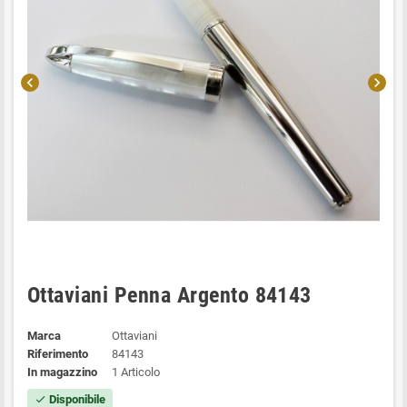
chevron_left
chevron_right
Ottaviani Penna Argento 84143
Marca
Ottaviani
Riferimento
84143
In magazzino
1 Articolo
Disponibile
check