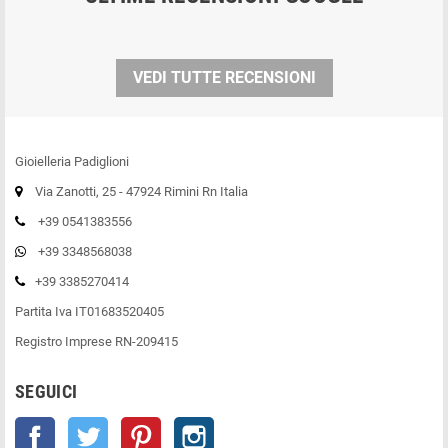
VEDI TUTTE RECENSIONI
Gioielleria Padiglioni
Via Zanotti, 25 - 47924 Rimini Rn Italia
+39 0541383556
+39 3348568038
+39 3385270414
Partita Iva IT01683520405
Registro Imprese RN-209415
SEGUICI
Facebook
Twitter
Pinterest
Instagram