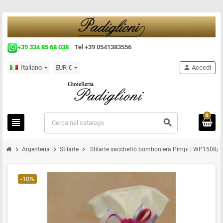
+39 334 85 68 038
Tel +39 0541383556
Italiano
EUR €
person
Accedi
0
view_headline
search
chevron_right
chevron_right
chevron_right
Argenteria
Stilarte
Stilarte sacchetto bomboniera Pimpi | WP1508/4
-10%