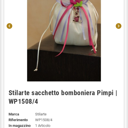
chevron_left
chevron_right
Stilarte sacchetto bomboniera Pimpi |
WP1508/4
Marca
Stilarte
Riferimento
WP1508/4
In magazzino
1 Articolo