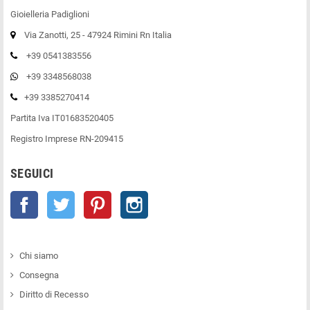
Gioielleria Padiglioni
Via Zanotti, 25 - 47924 Rimini Rn Italia
+39 0541383556
+39 3348568038
+39 3385270414
Partita Iva IT01683520405
Registro Imprese RN-209415
SEGUICI
Facebook
Twitter
Pinterest
Instagram
Chi siamo
Consegna
Diritto di Recesso