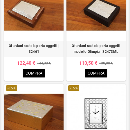
Ottaviani scatola porta oggetti |
Ottaviani scatola porta oggetti
32461
modello Olimpia | 32473ML
122,40 €
110,50 €
144,00 €
130,00 €
COMPRA
COMPRA
-15%
-15%