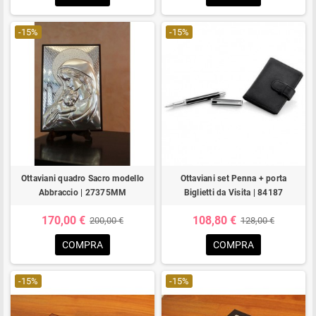
-15%
-15%
Ottaviani quadro Sacro modello
Ottaviani set Penna + porta
Abbraccio | 27375MM
Biglietti da Visita | 84187
170,00 €
108,80 €
200,00 €
128,00 €
COMPRA
COMPRA
-15%
-15%