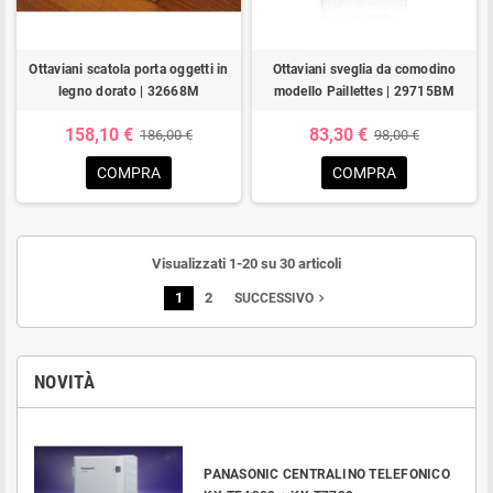
Ottaviani scatola porta oggetti in
Ottaviani sveglia da comodino
legno dorato | 32668M
modello Paillettes | 29715BM
158,10 €
83,30 €
186,00 €
98,00 €
COMPRA
COMPRA
Visualizzati 1-20 su 30 articoli
1
2
navigate_next
SUCCESSIVO
NOVITÀ
PANASONIC CENTRALINO TELEFONICO