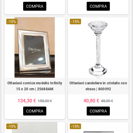
COMPRA
COMPRA
-15%
-15%
Ottaviani cornice modello Infinity
Ottaviani candeliere in cristallo con
15 x 20 cm | 25688AM
strass | 800092
134,30 €
40,80 €
158,00 €
48,00 €
COMPRA
COMPRA
-15%
-15%