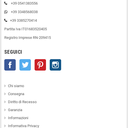
+39 0541383556
+39 3348568038
+39 3385270414
Partita Iva IT01683520405
Registro Imprese RN-209415
SEGUICI
Facebook
Twitter
Pinterest
Instagram
Chi siamo
Consegna
Diritto di Recesso
Garanzia
Informazioni
Informativa Privacy