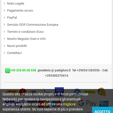
Nota Legale
Pagamento sicuro
PayPal
Servizio ODR Commissione Europea
Termini e condizioni d'uso
Nostro Negozio Orari e Info
Nuovi prodotti
Contattaci
+39 334 85 68 038
gioielleria @ padiglioni.it
Tel +390541383556 - Cell.
+393385270414
Questo sito utilizza cookie propri, e di terze parti (Social
Network) per rendere la navigazione e gli eventuali
acquisti semplici e sicuri, ed offrire una migliore
esperienza utente. Se vuoi saperne di più e prendere
ACCETTO
Gioielleria Padiglioni Rimini 2018© - P. Iva IT01683520405 - REA RN-209415