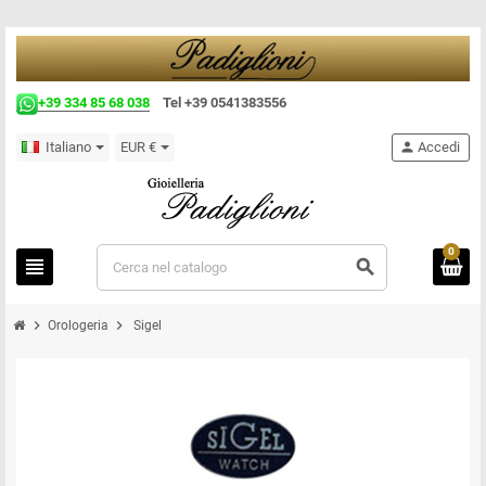
+39 334 85 68 038
Tel +39 0541383556
Italiano
EUR €
person
Accedi
0
view_headline
search
chevron_right
chevron_right
Orologeria
Sigel