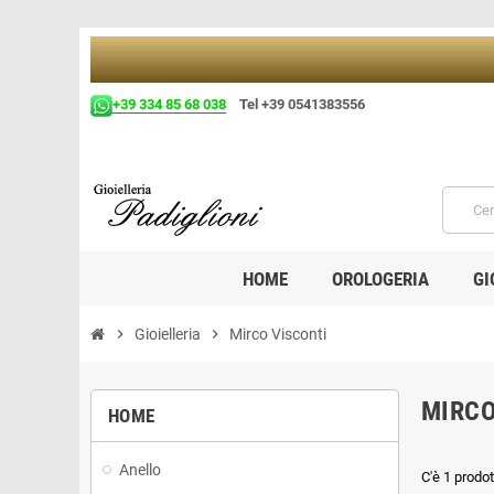
+39 334 85 68 038
Tel +39 0541383556
HOME
OROLOGERIA
GI
chevron_right
Gioielleria
chevron_right
Mirco Visconti
MIRCO
HOME
Anello
C'è 1 prodot