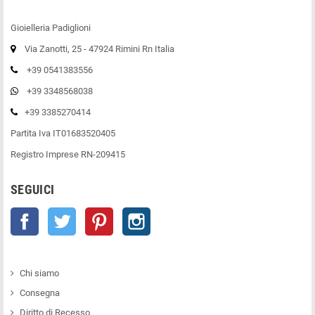
Gioielleria Padiglioni
Via Zanotti, 25 - 47924 Rimini Rn Italia
+39 0541383556
+39 3348568038
+39 3385270414
Partita Iva IT01683520405
Registro Imprese RN-209415
SEGUICI
Facebook
Twitter
Pinterest
Instagram
Chi siamo
Consegna
Diritto di Recesso