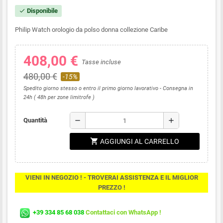
Disponibile
check
Philip Watch orologio da polso donna collezione Caribe
408,00 €
Tasse incluse
480,00 €
-15%
Spedito giorno stesso o entro il primo giorno lavorativo - Consegna in
24h ( 48h per zone limitrofe )
remove
add
Quantità
shopping_cart
AGGIUNGI AL CARRELLO
VIENI IN NEGOZIO ! - TROVERAI ASSISTENZA E IL MIGLIOR
PREZZO !
+39 334 85 68 038
Contattaci con WhatsApp !