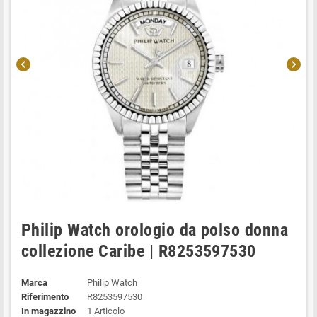
chevron_left
chevron_right
Philip Watch orologio da polso donna
collezione Caribe | R8253597530
Marca
Philip Watch
Riferimento
R8253597530
In magazzino
1 Articolo