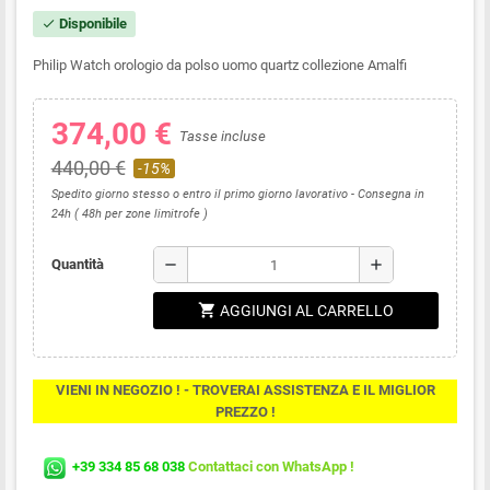
Disponibile
check
Philip Watch orologio da polso uomo quartz collezione Amalfi
374,00 €
Tasse incluse
440,00 €
-15%
Spedito giorno stesso o entro il primo giorno lavorativo - Consegna in
24h ( 48h per zone limitrofe )
remove
add
Quantità
shopping_cart
AGGIUNGI AL CARRELLO
VIENI IN NEGOZIO ! - TROVERAI ASSISTENZA E IL MIGLIOR
PREZZO !
+39 334 85 68 038
Contattaci con WhatsApp !