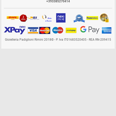
+393385270414
Gioielleria Padiglioni Rimini 2018© - P. Iva IT01683520405 - REA RN-209415