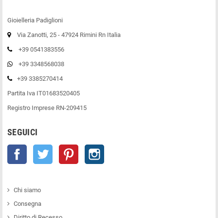
Gioielleria Padiglioni
Via Zanotti, 25 - 47924 Rimini Rn Italia
+39 0541383556
+39 3348568038
+39 3385270414
Partita Iva IT01683520405
Registro Imprese RN-209415
SEGUICI
Facebook
Twitter
Pinterest
Instagram
Chi siamo
Consegna
Diritto di Recesso