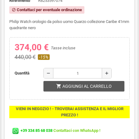
Riferimento
R8253597074
Contattaci per eventuale ordinazione
block
Philip Watch orologio da polso uomo Quarzo collezione Caribe 41mm
quadrante nero
374,00 €
Tasse incluse
440,00 €
-15%
remove
add
Quantità
shopping_cart
AGGIUNGI AL CARRELLO
VIENI IN NEGOZIO ! - TROVERAI ASSISTENZA E IL MIGLIOR
PREZZO !
+39 334 85 68 038
Contattaci con WhatsApp !